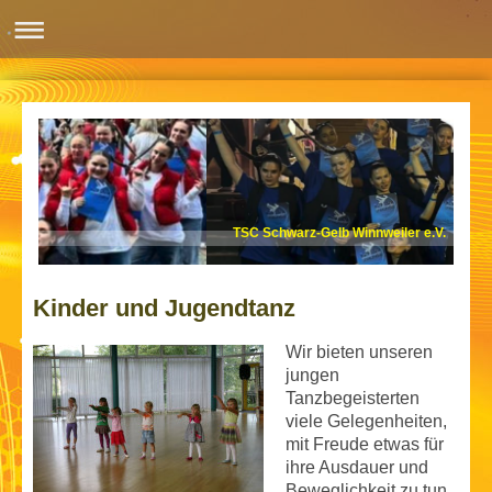
TSC Schwarz-Gelb Winnweiler e.V.
Kinder und Jugendtanz
Wir bieten unseren
jungen
Tanzbegeisterten
viele Gelegenheiten,
mit Freude etwas für
ihre Ausdauer und
Beweglichkeit zu tun.